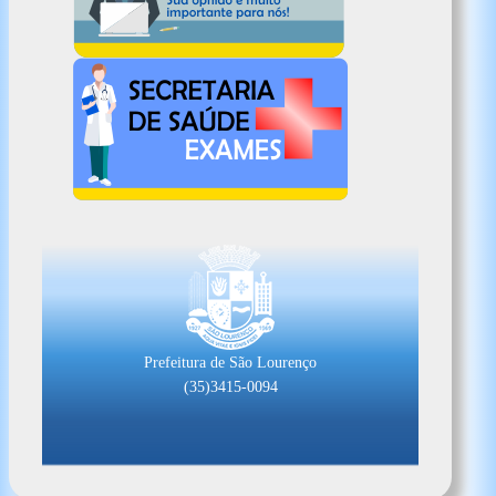
Prefeitura de São Lourenço
(35)3415-0094