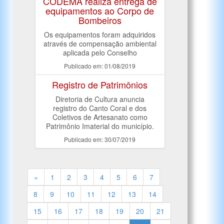
CODEMA realiza entrega de
equipamentos ao Corpo de
Bombeiros
Os equipamentos foram adquiridos
através de compensação ambiental
aplicada pelo Conselho
Publicado em: 01/08/2019
Registro de Patrimônios
Diretoria de Cultura anuncia
registro do Canto Coral e dos
Coletivos de Artesanato como
Patrimônio Imaterial do município.
Publicado em: 30/07/2019
«
1
2
3
4
5
6
7
8
9
10
11
12
13
14
15
16
17
18
19
20
21