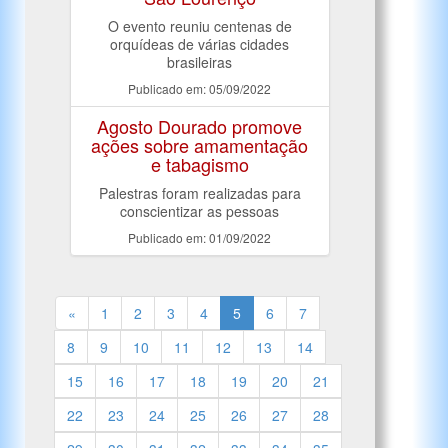
O evento reuniu centenas de
orquídeas de várias cidades
brasileiras
Publicado em: 05/09/2022
Agosto Dourado promove
ações sobre amamentação
e tabagismo
Palestras foram realizadas para
conscientizar as pessoas
Publicado em: 01/09/2022
«
1
2
3
4
5
6
7
8
9
10
11
12
13
14
15
16
17
18
19
20
21
22
23
24
25
26
27
28