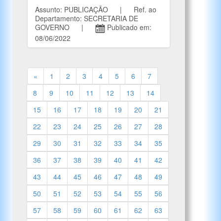
Assunto: PUBLICAÇÃO | Ref. ao
Departamento: SECRETARIA DE
GOVERNO |
Publicado em:
08/06/2022
«
1
2
3
4
5
6
7
8
9
10
11
12
13
14
15
16
17
18
19
20
21
22
23
24
25
26
27
28
29
30
31
32
33
34
35
36
37
38
39
40
41
42
43
44
45
46
47
48
49
50
51
52
53
54
55
56
57
58
59
60
61
62
63