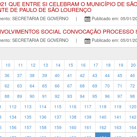
21 QUE ENTRE SI CELEBRAM O MUNICÍPIO DE SÃ
ENTE DE PAULO DE SÃO LOURENÇO
tamento: SECRETARIA DE GOVERNO |
Publicado em: 05/01/2
NVOLVIMENTOS SOCIAL CONVOCAÇÃO PROCESSO SE
tamento: SECRETARIA DE GOVERNO |
Publicado em: 05/01/2
10
11
12
13
14
15
16
17
18
19
20
36
37
38
39
40
41
42
43
44
45
46
62
63
64
65
66
67
68
69
70
71
72
88
89
90
91
92
93
94
95
96
97
98
1
112
113
114
115
116
117
118
119
120
3
134
135
136
137
138
139
140
141
142
5
156
157
158
159
160
161
162
163
164