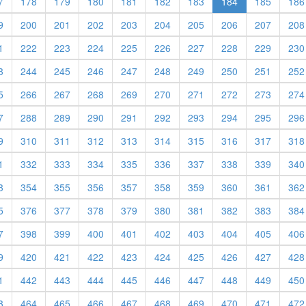
7
178
179
180
181
182
183
184
185
186
9
200
201
202
203
204
205
206
207
208
1
222
223
224
225
226
227
228
229
230
3
244
245
246
247
248
249
250
251
252
5
266
267
268
269
270
271
272
273
274
7
288
289
290
291
292
293
294
295
296
9
310
311
312
313
314
315
316
317
318
1
332
333
334
335
336
337
338
339
340
3
354
355
356
357
358
359
360
361
362
5
376
377
378
379
380
381
382
383
384
7
398
399
400
401
402
403
404
405
406
9
420
421
422
423
424
425
426
427
428
1
442
443
444
445
446
447
448
449
450
3
464
465
466
467
468
469
470
471
472