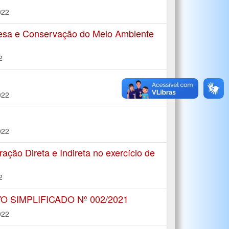
022
fesa e Conservação do Meio Ambiente
2
022
022
ção Direta e Indireta no exercício de
2
 SIMPLIFICADO Nº 002/2021
022