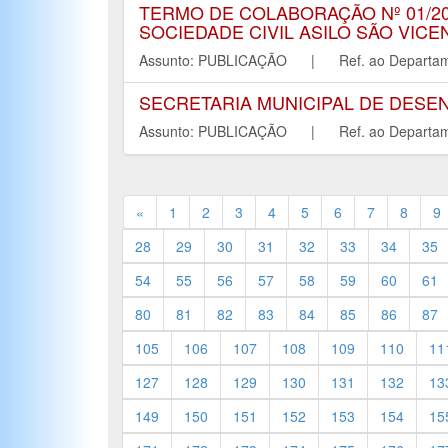
TERMO DE COLABORAÇÃO Nº 01/20
SOCIEDADE CIVIL ASILO SÃO VIC
Assunto: PUBLICAÇÃO | Ref. ao Depar
SECRETARIA MUNICIPAL DE DESE
Assunto: PUBLICAÇÃO | Ref. ao Depar
«
1
2
3
4
5
6
7
8
9
28
29
30
31
32
33
34
35
54
55
56
57
58
59
60
61
80
81
82
83
84
85
86
87
105
106
107
108
109
110
11
127
128
129
130
131
132
13
149
150
151
152
153
154
15