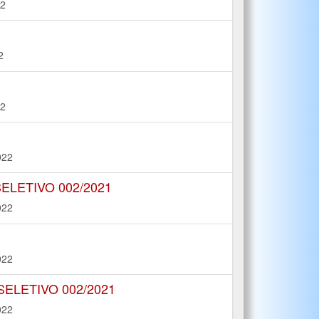
22
2
22
022
LETIVO 002/2021
022
022
LETIVO 002/2021
022