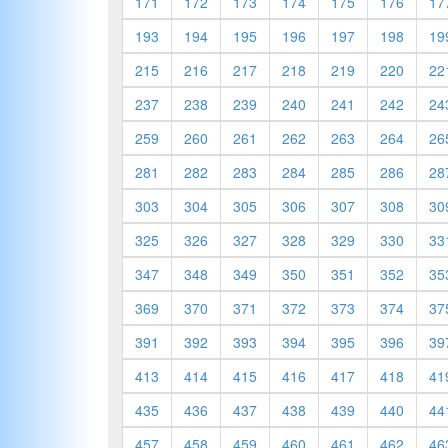
171
172
173
174
175
176
17
193
194
195
196
197
198
19
215
216
217
218
219
220
22
237
238
239
240
241
242
24
259
260
261
262
263
264
26
281
282
283
284
285
286
28
303
304
305
306
307
308
30
325
326
327
328
329
330
33
347
348
349
350
351
352
35
369
370
371
372
373
374
37
391
392
393
394
395
396
39
413
414
415
416
417
418
41
435
436
437
438
439
440
44
457
458
459
460
461
462
46