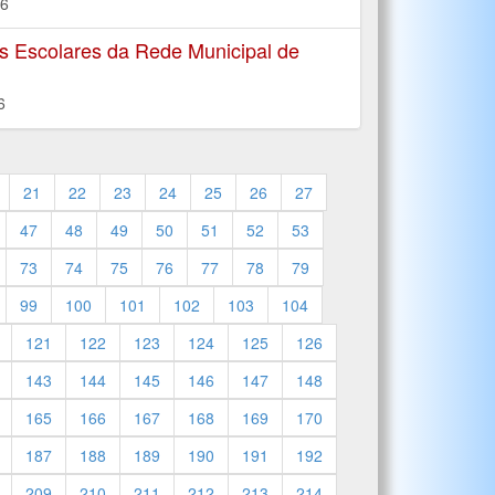
16
 Escolares da Rede Municipal de
6
21
22
23
24
25
26
27
47
48
49
50
51
52
53
73
74
75
76
77
78
79
99
100
101
102
103
104
121
122
123
124
125
126
143
144
145
146
147
148
165
166
167
168
169
170
187
188
189
190
191
192
209
210
211
212
213
214