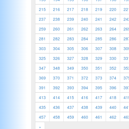
215
216
217
218
219
220
22
237
238
239
240
241
242
24
259
260
261
262
263
264
26
281
282
283
284
285
286
28
303
304
305
306
307
308
30
325
326
327
328
329
330
33
347
348
349
350
351
352
35
369
370
371
372
373
374
37
391
392
393
394
395
396
39
413
414
415
416
417
418
41
435
436
437
438
439
440
44
457
458
459
460
461
462
46
»