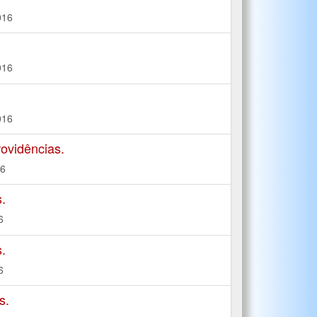
016
016
016
ovidências.
16
.
6
.
6
s.