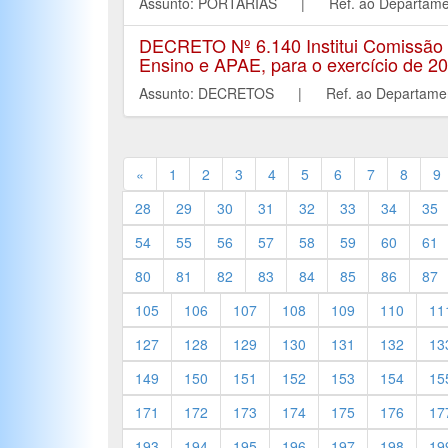
Assunto: PORTARIAS | Ref. ao Depart
DECRETO Nº 6.140 Institui Comissão
Ensino e APAE, para o exercício de 2
Assunto: DECRETOS | Ref. ao Departa
«
1
2
3
4
5
6
7
8
9
28
29
30
31
32
33
34
35
54
55
56
57
58
59
60
61
80
81
82
83
84
85
86
87
105
106
107
108
109
110
11
127
128
129
130
131
132
13
149
150
151
152
153
154
15
171
172
173
174
175
176
17
193
194
195
196
197
198
19