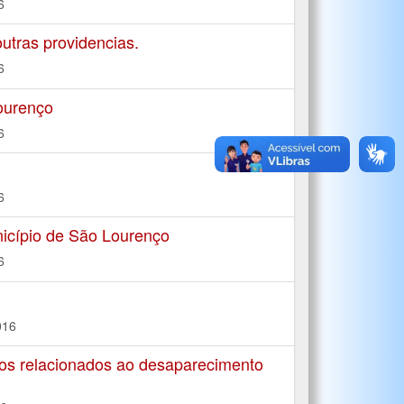
6
tras providencias.
6
ourenço
6
6
icípio de São Lourenço
6
016
os relacionados ao desaparecimento