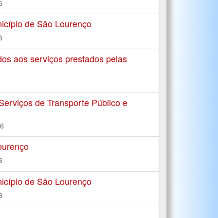
6
icípio de São Lourenço
6
os aos serviços prestados pelas
viços de Transporte Público e
16
ourenço
6
icípio de São Lourenço
6