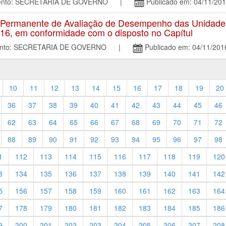
amento: SECRETARIA DE GOVERNO |
Publicado em: 04/11/20
 Permanente de Avaliação de Desempenho das Unidades
016, em conformidade com o disposto no Capítul
mento: SECRETARIA DE GOVERNO |
Publicado em: 04/11/201
10
11
12
13
14
15
16
17
18
19
20
36
37
38
39
40
41
42
43
44
45
46
62
63
64
65
66
67
68
69
70
71
72
88
89
90
91
92
93
94
95
96
97
98
1
112
113
114
115
116
117
118
119
120
3
134
135
136
137
138
139
140
141
142
5
156
157
158
159
160
161
162
163
164
7
178
179
180
181
182
183
184
185
186
9
200
201
202
203
204
205
206
207
208