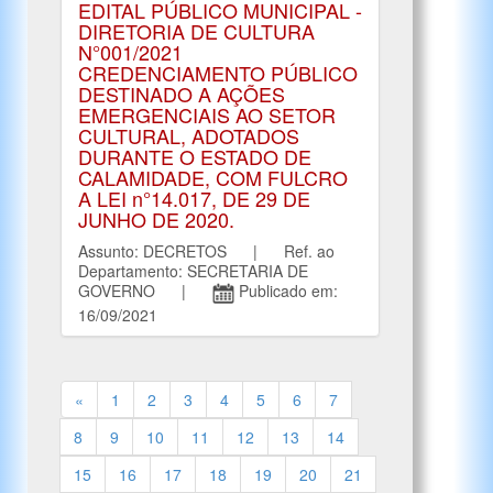
EDITAL PÚBLICO MUNICIPAL -
DIRETORIA DE CULTURA
N°001/2021
CREDENCIAMENTO PÚBLICO
DESTINADO A AÇÕES
EMERGENCIAIS AO SETOR
CULTURAL, ADOTADOS
DURANTE O ESTADO DE
CALAMIDADE, COM FULCRO
A LEI n°14.017, DE 29 DE
JUNHO DE 2020.
Assunto: DECRETOS | Ref. ao
Departamento: SECRETARIA DE
GOVERNO |
Publicado em:
16/09/2021
«
1
2
3
4
5
6
7
8
9
10
11
12
13
14
15
16
17
18
19
20
21