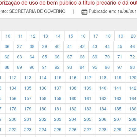
zação de uso de bem público a título precário e dá out
amento: SECRETARIA DE GOVERNO |
Publicado em: 19/06/20
10
11
12
13
14
15
16
17
18
19
20
36
37
38
39
40
41
42
43
44
45
46
62
63
64
65
66
67
68
69
70
71
72
88
89
90
91
92
93
94
95
96
97
98
1
112
113
114
115
116
117
118
119
120
3
134
135
136
137
138
139
140
141
142
5
156
157
158
159
160
161
162
163
164
7
178
179
180
181
182
183
184
185
186
9
200
201
202
203
204
205
206
207
208
1
222
223
224
225
226
227
228
229
230