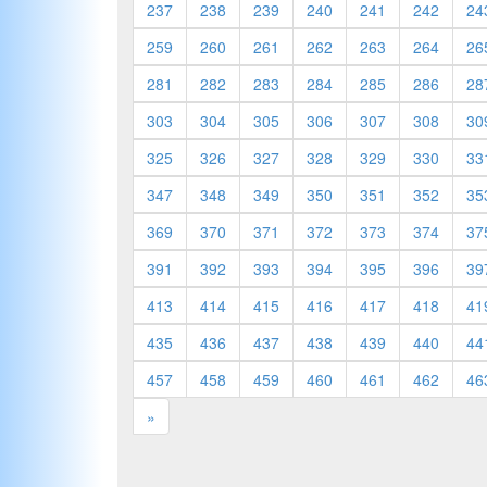
237
238
239
240
241
242
24
259
260
261
262
263
264
26
281
282
283
284
285
286
28
303
304
305
306
307
308
30
325
326
327
328
329
330
33
347
348
349
350
351
352
35
369
370
371
372
373
374
37
391
392
393
394
395
396
39
413
414
415
416
417
418
41
435
436
437
438
439
440
44
457
458
459
460
461
462
46
»