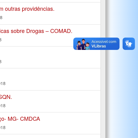
m outras providências.
18
ticas sobre Drogas – COMAD.
8
8
018
SSQN.
018
enço- MG- CMDCA
018