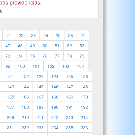
ras providências.
18
21
22
23
24
25
26
27
47
48
49
50
51
52
53
73
74
75
76
77
78
79
99
100
101
102
103
104
121
122
123
124
125
126
143
144
145
146
147
148
165
166
167
168
169
170
187
188
189
190
191
192
209
210
211
212
213
214
231
232
233
234
235
236