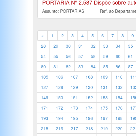
PORTARIA Nº 2.587 Dispõe sobre autori
Assunto: PORTARIAS | Ref. ao Depart
«
1
2
3
4
5
6
7
8
9
28
29
30
31
32
33
34
35
54
55
56
57
58
59
60
61
80
81
82
83
84
85
86
87
105
106
107
108
109
110
11
127
128
129
130
131
132
13
149
150
151
152
153
154
15
171
172
173
174
175
176
17
193
194
195
196
197
198
19
215
216
217
218
219
220
22