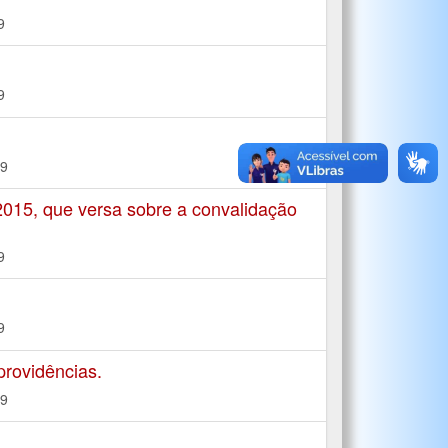
9
9
19
015, que versa sobre a convalidação
9
9
rovidências.
19