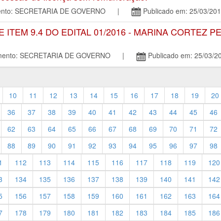
amento: SECRETARIA DE GOVERNO |
Publicado em: 25/03/20
TEM 9.4 DO EDITAL 01/2016 - MARINA CORTEZ P
tamento: SECRETARIA DE GOVERNO |
Publicado em: 25/03/2
10
11
12
13
14
15
16
17
18
19
20
36
37
38
39
40
41
42
43
44
45
46
62
63
64
65
66
67
68
69
70
71
72
88
89
90
91
92
93
94
95
96
97
98
1
112
113
114
115
116
117
118
119
120
3
134
135
136
137
138
139
140
141
142
5
156
157
158
159
160
161
162
163
164
7
178
179
180
181
182
183
184
185
186