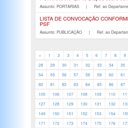
Assunto: PORTARIAS | Ref. ao Depart
LISTA DE CONVOCAÇÃO CONFORME I
PSF
Assunto: PUBLICAÇÃO | Ref. ao Depar
«
1
2
3
4
5
6
7
8
9
28
29
30
31
32
33
34
35
54
55
56
57
58
59
60
61
80
81
82
83
84
85
86
87
105
106
107
108
109
110
11
127
128
129
130
131
132
13
149
150
151
152
153
154
15
171
172
173
174
175
176
17