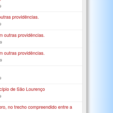
9
tras providências.
9
m outras providências.
19
m outras providências.
19
9
cípio de São Lourenço
9
o, no trecho compreendido entre a