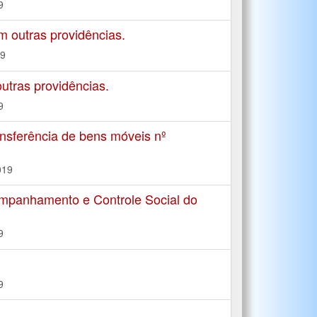
9
m outras providências.
19
tras providências.
9
rência de bens móveis nº
019
mpanhamento e Controle Social do
9
9
.