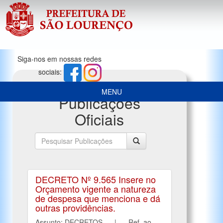
Siga-nos em nossas redes
sociais:
MENU
Publicações
Oficiais
DECRETO Nº 9.565 Insere no
Orçamento vigente a natureza
de despesa que menciona e dá
outras providências.
Assunto: DECRETOS | Ref. ao