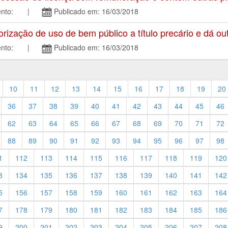
tamento: |
Publicado em: 16/03/2018
zação de uso de bem público a título precário e dá out
tamento: |
Publicado em: 16/03/2018
10
11
12
13
14
15
16
17
18
19
20
36
37
38
39
40
41
42
43
44
45
46
62
63
64
65
66
67
68
69
70
71
72
88
89
90
91
92
93
94
95
96
97
98
1
112
113
114
115
116
117
118
119
120
3
134
135
136
137
138
139
140
141
142
5
156
157
158
159
160
161
162
163
164
7
178
179
180
181
182
183
184
185
186
9
200
201
202
203
204
205
206
207
208