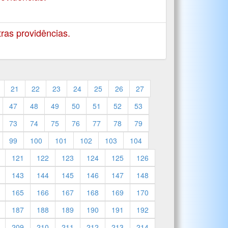
ras providências.
21
22
23
24
25
26
27
47
48
49
50
51
52
53
73
74
75
76
77
78
79
99
100
101
102
103
104
121
122
123
124
125
126
143
144
145
146
147
148
165
166
167
168
169
170
187
188
189
190
191
192
209
210
211
212
213
214