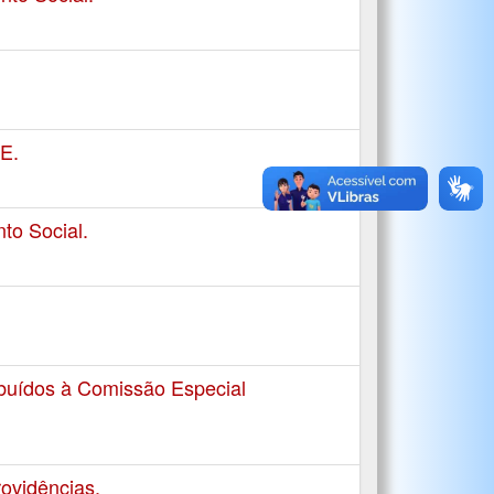
E.
to Social.
ibuídos à Comissão Especial
ovidências.