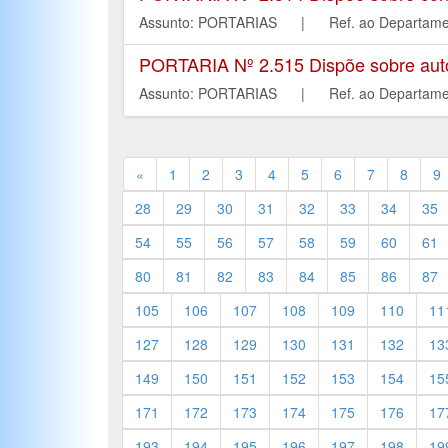
Assunto: PORTARIAS | Ref. ao Depar
PORTARIA Nº 2.515 Dispõe sobre autori
Assunto: PORTARIAS | Ref. ao Depar
«
1
2
3
4
5
6
7
8
9
28
29
30
31
32
33
34
35
54
55
56
57
58
59
60
61
80
81
82
83
84
85
86
87
105
106
107
108
109
110
11
127
128
129
130
131
132
13
149
150
151
152
153
154
15
171
172
173
174
175
176
17
193
194
195
196
197
198
19