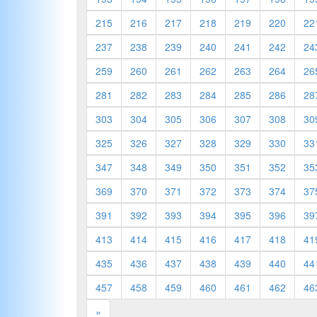
215
216
217
218
219
220
22
237
238
239
240
241
242
24
259
260
261
262
263
264
26
281
282
283
284
285
286
28
303
304
305
306
307
308
30
325
326
327
328
329
330
33
347
348
349
350
351
352
35
369
370
371
372
373
374
37
391
392
393
394
395
396
39
413
414
415
416
417
418
41
435
436
437
438
439
440
44
457
458
459
460
461
462
46
»