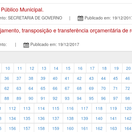
úblico Municipal.
mento: SECRETARIA DE GOVERNO |
Publicado em: 19/12/201
mento, transposição e transferência orçamentária de 
amento: |
Publicado em: 19/12/2017
10
11
12
13
14
15
16
17
18
19
20
36
37
38
39
40
41
42
43
44
45
46
62
63
64
65
66
67
68
69
70
71
72
88
89
90
91
92
93
94
95
96
97
98
1
112
113
114
115
116
117
118
119
120
3
134
135
136
137
138
139
140
141
142
5
156
157
158
159
160
161
162
163
164