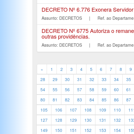
DECRETO Nº 6.776 Exonera Servidor P
Assunto: DECRETOS | Ref. ao Departa
DECRETO Nº 6775 Autoriza o remaneja
outras providências.
Assunto: DECRETOS | Ref. ao Depart
«
1
2
3
4
5
6
7
8
9
28
29
30
31
32
33
34
35
54
55
56
57
58
59
60
61
80
81
82
83
84
85
86
87
105
106
107
108
109
110
11
127
128
129
130
131
132
13
149
150
151
152
153
154
15