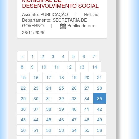
DESENVOLVIMENTO SOCIAL
Assunto: PUBLICAÇÃO | Ref. ao
Departamento: SECRETARIA DE
GOVERNO |
Publicado em:
26/11/2025
«
1
2
3
4
5
6
7
8
9
10
11
12
13
14
15
16
17
18
19
20
21
22
23
24
25
26
27
28
29
30
31
32
33
34
35
36
37
38
39
40
41
42
43
44
45
46
47
48
49
50
51
52
53
54
55
56