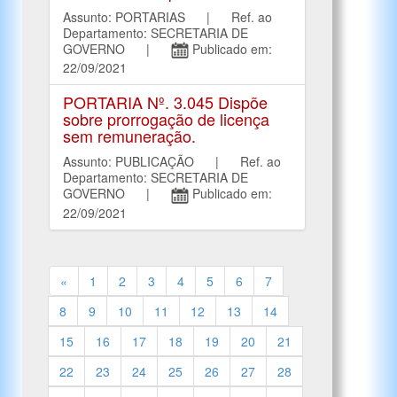
Assunto: PORTARIAS | Ref. ao
Departamento: SECRETARIA DE
GOVERNO |
Publicado em:
22/09/2021
PORTARIA Nº. 3.045 Dispõe
sobre prorrogação de licença
sem remuneração.
Assunto: PUBLICAÇÃO | Ref. ao
Departamento: SECRETARIA DE
GOVERNO |
Publicado em:
22/09/2021
«
1
2
3
4
5
6
7
8
9
10
11
12
13
14
15
16
17
18
19
20
21
22
23
24
25
26
27
28