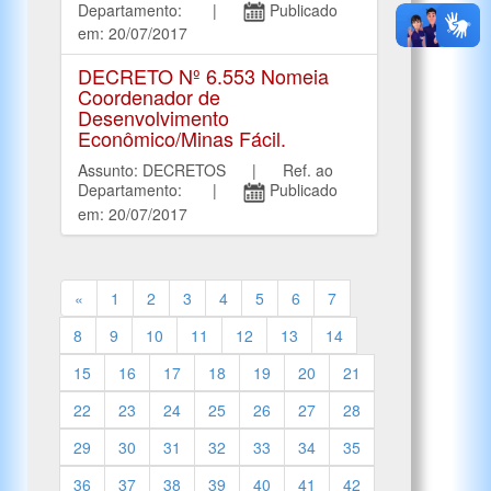
Departamento: |
Publicado
em: 20/07/2017
DECRETO Nº 6.553 Nomeia
Coordenador de
Desenvolvimento
Econômico/Minas Fácil.
Assunto: DECRETOS | Ref. ao
Departamento: |
Publicado
em: 20/07/2017
«
1
2
3
4
5
6
7
8
9
10
11
12
13
14
15
16
17
18
19
20
21
22
23
24
25
26
27
28
29
30
31
32
33
34
35
36
37
38
39
40
41
42