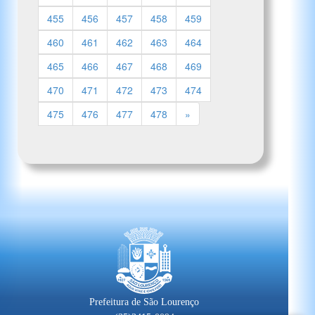
455
456
457
458
459
460
461
462
463
464
465
466
467
468
469
470
471
472
473
474
475
476
477
478
»
Prefeitura de São Lourenço