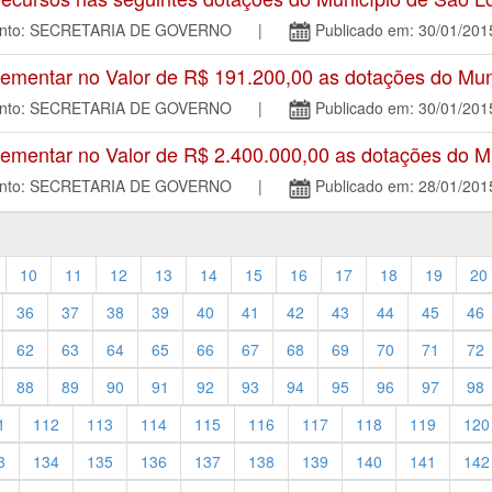
mento: SECRETARIA DE GOVERNO |
Publicado em: 30/01/201
mentar no Valor de R$ 191.200,00 as dotações do Mun
mento: SECRETARIA DE GOVERNO |
Publicado em: 30/01/201
mentar no Valor de R$ 2.400.000,00 as dotações do M
mento: SECRETARIA DE GOVERNO |
Publicado em: 28/01/201
10
11
12
13
14
15
16
17
18
19
20
36
37
38
39
40
41
42
43
44
45
46
62
63
64
65
66
67
68
69
70
71
72
88
89
90
91
92
93
94
95
96
97
98
1
112
113
114
115
116
117
118
119
120
3
134
135
136
137
138
139
140
141
142