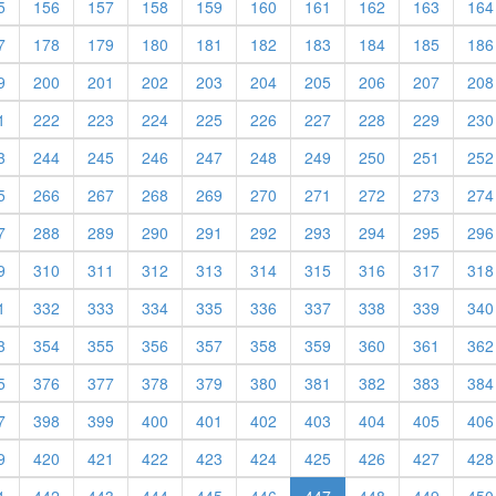
5
156
157
158
159
160
161
162
163
164
7
178
179
180
181
182
183
184
185
186
9
200
201
202
203
204
205
206
207
208
1
222
223
224
225
226
227
228
229
230
3
244
245
246
247
248
249
250
251
252
5
266
267
268
269
270
271
272
273
274
7
288
289
290
291
292
293
294
295
296
9
310
311
312
313
314
315
316
317
318
1
332
333
334
335
336
337
338
339
340
3
354
355
356
357
358
359
360
361
362
5
376
377
378
379
380
381
382
383
384
7
398
399
400
401
402
403
404
405
406
9
420
421
422
423
424
425
426
427
428
1
442
443
444
445
446
447
448
449
450