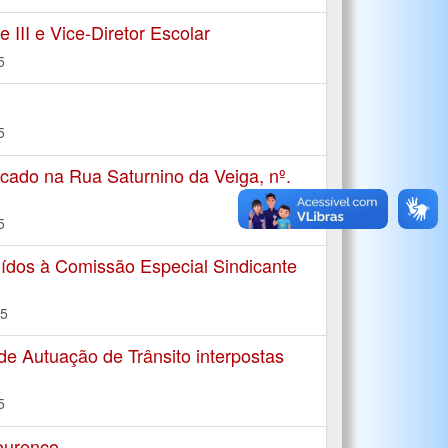
III e Vice-Diretor Escolar
5
5
ado na Rua Saturnino da Veiga, nº.
5
ídos à Comissão Especial Sindicante
15
Autuação de Trânsito interpostas
5
ourenço