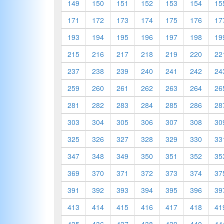
149
150
151
152
153
154
15
171
172
173
174
175
176
17
193
194
195
196
197
198
19
215
216
217
218
219
220
22
237
238
239
240
241
242
24
259
260
261
262
263
264
26
281
282
283
284
285
286
28
303
304
305
306
307
308
30
325
326
327
328
329
330
33
347
348
349
350
351
352
35
369
370
371
372
373
374
37
391
392
393
394
395
396
39
413
414
415
416
417
418
41
435
436
437
438
439
440
44