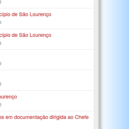
5
cípio de São Lourenço
5
cípio de São Lourenço
5
5
5
ourenço
5
os em documentação dirigida ao Chefe