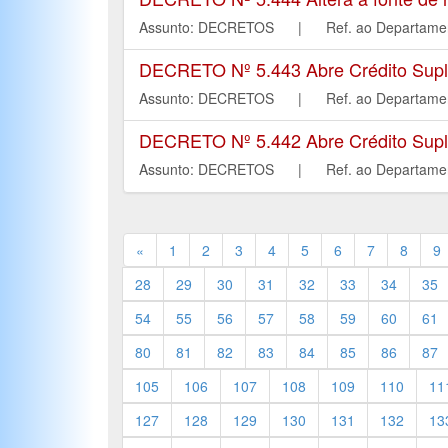
Assunto: DECRETOS | Ref. ao Departa
DECRETO Nº 5.443 Abre Crédito Suple
Assunto: DECRETOS | Ref. ao Departa
DECRETO Nº 5.442 Abre Crédito Suple
Assunto: DECRETOS | Ref. ao Departa
«
1
2
3
4
5
6
7
8
9
28
29
30
31
32
33
34
35
54
55
56
57
58
59
60
61
80
81
82
83
84
85
86
87
105
106
107
108
109
110
11
127
128
129
130
131
132
13