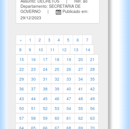
Assunto: DECRETOS | Ref. ao
Departamento: SECRETARIA DE
GOVERNO |
Publicado em:
29/12/2023
«
1
2
3
4
5
6
7
8
9
10
11
12
13
14
15
16
17
18
19
20
21
22
23
24
25
26
27
28
29
30
31
32
33
34
35
36
37
38
39
40
41
42
43
44
45
46
47
48
49
50
51
52
53
54
55
56
57
58
59
60
61
62
63
64
65
66
67
68
69
70